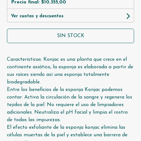
Precio final:
$10.355,00
Ver cuotas y descuentos
SIN STOCK
Características: Konjac es una planta que crece en el
continente asiático, la esponja es elaborada a partir de
sus raíces siendo así una esponja totalmente
biodegradable.
Entre los beneficios de la esponja Konjac podemos
contar: Activa la circulación de la sangre y regenera los
tejidos de la piel. No requiere el uso de limpiadores
adicionales. Neutraliza el pH facial y limpia el rostro
de todas las impurezas.
El efecto exfoliante de la esponja konjac elimina las
células muertas de la piel y establece una barrera de