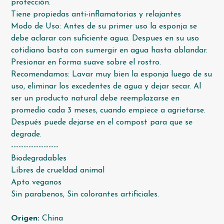
protección.
Tiene propiedas anti-inflamatorias y relajantes
Modo de Uso: Antes de su primer uso la esponja se
debe aclarar con suficiente agua. Despues en su uso
cotidiano basta con sumergir en agua hasta ablandar.
Presionar en forma suave sobre el rostro.
Recomendamos: Lavar muy bien la esponja luego de su
uso, eliminar los excedentes de agua y dejar secar. Al
ser un producto natural debe reemplazarse en
promedio cada 3 meses, cuando empiece a agrietarse.
Después puede dejarse en el compost para que se
degrade.
-------------------
Biodegradables
Libres de crueldad animal
Apto veganos
Sin parabenos, Sin colorantes artificiales.
Origen:
China