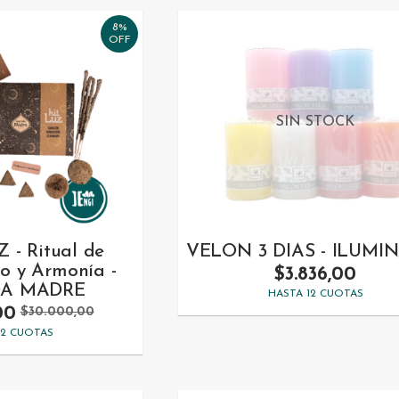
8%
OFF
SIN STOCK
 - Ritual de
VELON 3 DIAS - ILUMI
o y Armonía -
$3.836,00
A MADRE
HASTA 12 CUOTAS
00
$30.000,00
12 CUOTAS