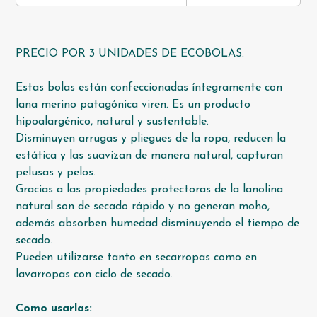
PRECIO POR 3 UNIDADES DE ECOBOLAS.
Estas bolas están confeccionadas íntegramente con
lana merino patagónica viren. Es un producto
hipoalargénico, natural y sustentable.
Disminuyen arrugas y pliegues de la ropa, reducen la
estática y las suavizan de manera natural, capturan
pelusas y pelos.
Gracias a las propiedades protectoras de la lanolina
natural son de secado rápido y no generan moho,
además absorben humedad disminuyendo el tiempo de
secado.
Pueden utilizarse tanto en secarropas como en
lavarropas con ciclo de secado.
Como usarlas: