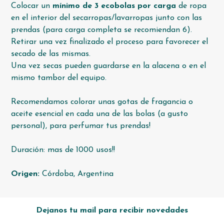
Colocar un
mínimo de 3 ecobolas por carga
de ropa
en el interior del secarropas/lavarropas junto con las
prendas (para carga completa se recomiendan 6).
Retirar una vez finalizado el proceso para favorecer el
secado de las mismas.
Una vez secas pueden guardarse en la alacena o en el
mismo tambor del equipo.
Recomendamos colorar unas gotas de fragancia o
aceite esencial en cada una de las bolas (a gusto
personal), para perfumar tus prendas!
Duración: mas de 1000 usos!!
Origen:
Córdoba, Argentina
Dejanos tu mail para recibir novedades