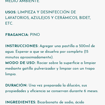
MEDIO AMBIENTE.
USOS:
LIMPIEZA Y DESINFECCIÓN DE
LAVATORIOS, AZULEJOS Y CERÁMICOS, BIDET,
ETC.
FRAGANCIA:
PINO
INSTRUCCIONES:
Agregar una pastilla a 500ml de
agua. Esperar a que se disuelva por completo (15
minutos aproximadamente).
MODO DE USO:
Rociar sobre la superficie a limpiar
mediante gatillo pulverizador y limpiar con un trapo
limpio.
DURACIÓN:
Una vez preparada la dilución, sus
propiedades y eficiencia se conservan durante 6 meses.
INGREDIENTES:
Bicarbonato de sodio, ácido