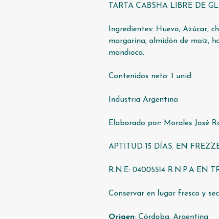
TARTA CABSHA LIBRE DE GLU
Ingredientes: Huevo, Azúcar, ch
margarina, almidón de maiz, ha
mandioca.
Contenidos neto: 1 unid.
Industria Argentina
Elaborado por: Morales José R
APTITUD 15 DÍAS. EN FREZZE
R.N.E: 04005514 R.N.P.A EN 
Conservar en lugar fresco y se
Origen
: Córdoba, Argentina