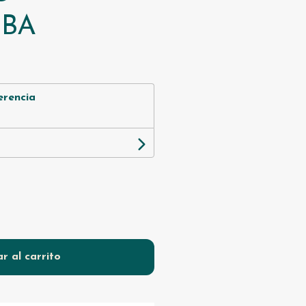
BA
erencia
r al carrito