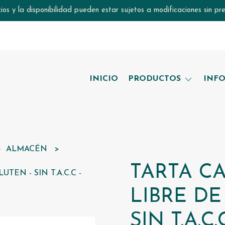
ios y la disponibilidad pueden estar sujetos a modificaciones sin pre
INICIO
PRODUCTOS
INF
ALMACÉN
TARTA C
TEN - SIN T.A.C.C -
LIBRE DE
SIN T.A.C.