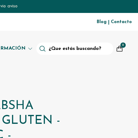
vio aviso
Blog
Contacto
|
0
ORMACIÓN
ABSHA
 GLUTEN -
C -