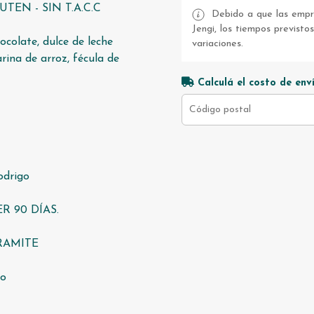
TEN - SIN T.A.C.C
Debido a que las empre
Jengi, los tiempos previsto
ocolate, dulce de leche
variaciones.
rina de arroz, fécula de
Calculá el costo de env
odrigo
R 90 DÍAS.
TRAMITE
co