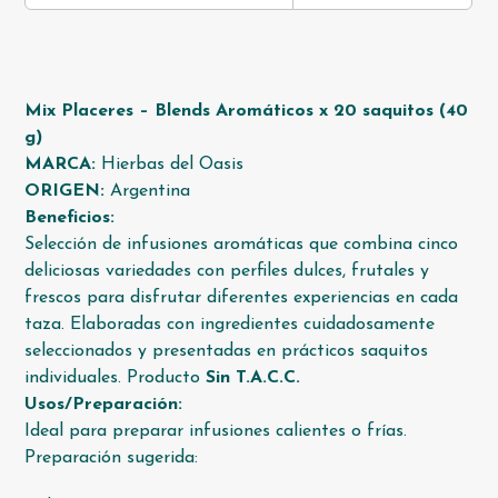
Mix Placeres – Blends Aromáticos x 20 saquitos (40
g)
MARCA:
Hierbas del Oasis
ORIGEN:
Argentina
Beneficios:
Selección de infusiones aromáticas que combina cinco
deliciosas variedades con perfiles dulces, frutales y
frescos para disfrutar diferentes experiencias en cada
taza. Elaboradas con ingredientes cuidadosamente
seleccionados y presentadas en prácticos saquitos
individuales. Producto
Sin T.A.C.C.
Usos/Preparación:
Ideal para preparar infusiones calientes o frías.
Preparación sugerida: