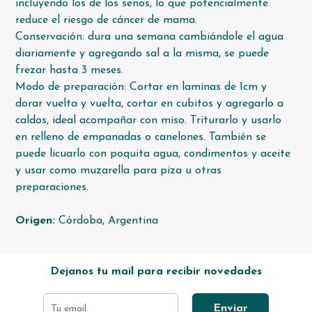
incluyendo los de los senos, lo que potencialmente
reduce el riesgo de cáncer de mama.
Conservación: dura una semana cambiándole el agua
diariamente y agregando sal a la misma, se puede
frezar hasta 3 meses.
Modo de preparación: Cortar en laminas de 1cm y
dorar vuelta y vuelta, cortar en cubitos y agregarlo a
caldos, ideal acompañar con miso. Triturarlo y usarlo
en relleno de empanadas o canelones. También se
puede licuarlo con poquita agua, condimentos y aceite
y usar como muzarella para piza u otras
preparaciones.
Origen:
Córdoba, Argentina
Dejanos tu mail para recibir novedades
Enviar