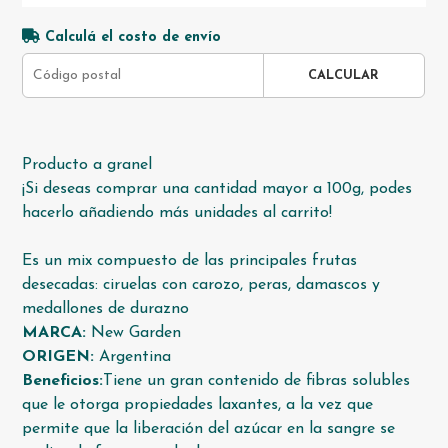
Calculá el costo de envío
CALCULAR
Producto a granel
¡Si deseas comprar una cantidad mayor a 100g, podes
hacerlo añadiendo más unidades al carrito!
Es un mix compuesto de las principales frutas
desecadas: ciruelas con carozo, peras, damascos y
medallones de durazno
MARCA:
New Garden
ORIGEN:
Argentina
Beneficios:
Tiene un gran contenido de fibras solubles
que le otorga propiedades laxantes, a la vez que
permite que la liberación del azúcar en la sangre se