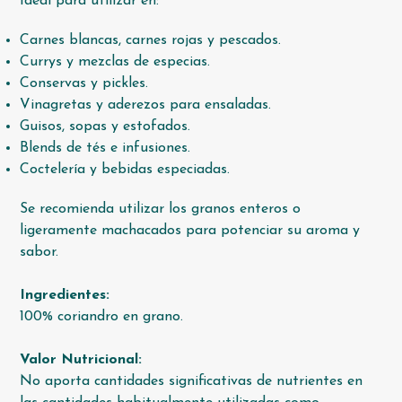
Ideal para utilizar en:
Carnes blancas, carnes rojas y pescados.
Currys y mezclas de especias.
Conservas y pickles.
Vinagretas y aderezos para ensaladas.
Guisos, sopas y estofados.
Blends de tés e infusiones.
Coctelería y bebidas especiadas.
Se recomienda utilizar los granos enteros o
ligeramente machacados para potenciar su aroma y
sabor.
Ingredientes:
100% coriandro en grano.
Valor Nutricional:
No aporta cantidades significativas de nutrientes en