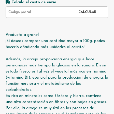
Calculá el costo de envío
CALCULAR
Producto a granel
¡Si deseas comprar una cantidad mayor a 100g, podes
hacerlo añadiendo más unidades al carrito!
Además, la arveja proporciona energía que hace
permanecer más tiempo la glucosa en la sangre. En su
estado fresco es tal vez el vegetal más rico en tiamina
(vitamina B1), esencial para la producción de energía, la
función nerviosa y el metabolismo de los
carbohidratos.
Es rica en minerales como fósforo y hierro, contiene
una alta concentración en fibras y son bajas en grasas.
Por ello, la arveja es muy útil en los procesos de